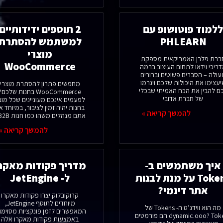
למוד פוטושופ עם
2 תוספים ידידותיים
PHLEARN
למשתמש להסתרת
מוצרי
ברת פלרן האמריקאית מספקת
WooCommerce
ריכי וידאו לתחום העיצוב ברמה
עולה – הסברים פשוטים וברורים
עצימו את היכולות שלכם ויגרמו
מחפשים פתרון להסתרת מוצרי
ם להבין את הכח האמיתי שבכלי
WooCommerce בחנות שלכם?
של חברת אדובי
לפעמים אינכם מעוניינים שכל מוצ
בחנות יהיה זמין לציבור, במיוחד א
להמשך קריאה »
אתם מנהלים משהו כמו חנות B2B /
להמשך קריאה »
איך משתמשים ב-
מדריך פקודות מאקר
Tokens על מנת לבנות
ל- JetEngine
אתר דינמי?
קרוקובלוק יצרו פקודות מאקרו
מיוחדים לתוסף JetEngine,
מה הוא ווידג’ט ה- Tokens של
המאפשרים לזמן פונקציות מסוימו
dynamic.ooo? Tokens הם פורמטים
באמצעות פקודות מאקרו אלה