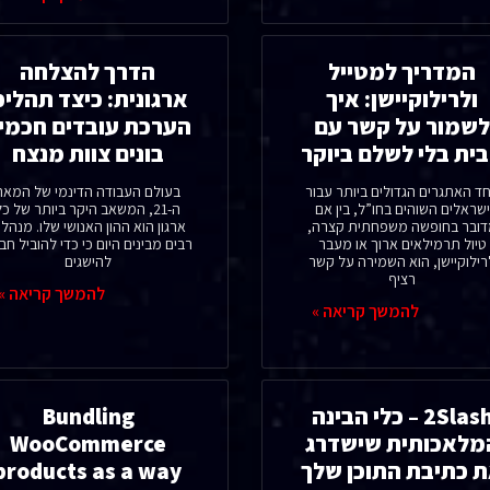
המדריך למטייל
הדרך להצלחה
ולרילוקיישן: איך
ארגונית: כיצד תהליכ
שמור על קשר עם
הערכת עובדים חכמי
ית בלי לשלם ביוקר
בונים צוות מנצח
ד האתגרים הגדולים ביותר עבור
בעולם העבודה הדינמי של המאה
ישראלים השוהים בחו”ל, בין אם
ה-21, המשאב היקר ביותר של כל
ובר בחופשה משפחתית קצרה,
ארגון הוא ההון האנושי שלו. מנהלי
טיול תרמילאים ארוך או מעבר
רבים מבינים היום כי כדי להוביל חב
רילוקיישן, הוא השמירה על קשר
להישגים
רציף
להמשך קריאה »
להמשך קריאה »
2Slash – כלי הבינה
Bundling
מלאכותית שישדרג
WooCommerce
 כתיבת התוכן שלך
products as a way