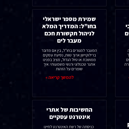
שמירת מספר ישראלי
י
בחו”ל: המדריך המלא
ם
לניהול תקשורת חכם
מעבר לים
המעבר למגורים בחו”ל, בין אם מדובר
ברילוקיישן ארוך טווח, נסיעת עסקים
ם
ממושכת או טיול הגדול, מציב בפנינו
רה
אתגר טכנולוגי ורגשי משמעותי: איך
שומרים על הזהות
להמשך קריאה »
החשיבות של אתרי
אינטרנט עסקיים
כניסתה של רשת האינטרנט לחיינו