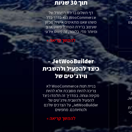
תוך 30 שניות
י
דף תשלום ברירת המחדל של
 של
WooCommerce הוא בדרך כלל
נט
משהו שאנו מתאימים אישית מכיוון
שעיצוב ברירת המחדל פשוט ארוך
ומיותר מדי. כלומר, זה פשוט אירוני
להמשך קריאה »
JetWooBuilder –
כיצד להפעיל ולהשבית
ווידג’טים של
בניית חנות WooCommerce לא
צריכה להיות מסובכת אלא להיות
מקיפה ונוחה. במדריך זה תלמדו כיצד
ווידג’ט הפוסטים בתוסף JetElements.
להפעיל ולהשבית ווידג’טים של
JetWooBuilder, על הצרכים שלכם
ירת
ולנוחיותכם. מחפשים
י
להמשך קריאה »