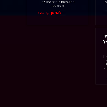
לו לזמן
המוטמעות בגרסה החדשה,
שמתבססת
להמשך קריאה »
ר
ל
זין
ת
ת