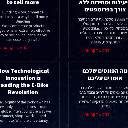
עילות ומהירות ללא
to sell more
צורך בפרומפטים
Bundling WooCommerce
roducts as a way to sell more.
כיצד 2Slash משנה את עולם הכתיבה
Bundling
יעילה? בעולם שבו התוכן שולט
WooCommerce products
במובהק, כלי כמו 2Slash מציע
gether is an extremely effective
שנות בתחום הכתיבה הדיגיטלית.
ay to sell online, because you
בעזרת הבינה המלאכותית
can essentially invite
המתקדמת, 2Slash
להמשך קריאה »
להמשך קריאה »
מה הפונטים שלכם
How Technological
אומרים עליכם
Innovation is
Leading the E-Bike
עו סיפור שסופר על ידי ילדה בת
Revolution
 עם נמשים על לחיים ובובת ברבי
ן הידיים. תתרכזו טוב, הכל אמת
מיתה. ציטוטים מדויקים: “שלושה
e ubiquity of the lockdown has
גמדים
nevitably changed lives around
 globe, interrupting the way we
להמשך קריאה »
connect, shop, work — and
ommute. With the uncertainty