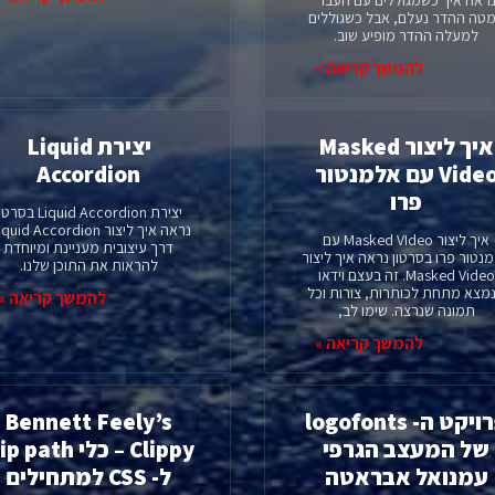
ראה איך כשמגוללים עם העבר
טה ההדר נעלם, אבל כשגוללים
למעלה ההדר מופיע שוב.
להמשך קריאה »
איך ליצור Masked
יצירת Liquid
Video עם אלמנטור
Accordion
פרו
יצירת Liquid Accordion בסר
איך ליצור Masked VIdeo עם
דרך עיצובית מעניינת ומיוחדת
נטור פרו בסרטון נראה איך ליצור
להראות את התוכן שלנו.
Masked Video. זה בעצם וידאו
מצא מתחת לכותרות, צורות וכל
להמשך קריאה »
תמונה שנרצה. שימו לב,
להמשך קריאה »
פרויקט ה- logofonts
Bennett Feely’s
של המעצב הגרפי
Clippy – כלי  path
עמנואל אבראטה
ל- CSS למתחילים