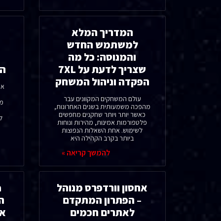
המדריך המלא
למשתמש החדש
והמנוסה: כל מה
ל
שצריך לדעת על 7XL
הב
הפקדה וניהול המשחק
אח
עולם המשחקים המקוונים עבר
מד
מהפכה משמעותית בשנים האחרונות,
כאשר יותר ויותר שחקנים מחפשים
ל
פלטפורמות אמינות, מהירות ונוחות
לשימוש. אחת השאלות הנפוצות
ביותר בקרב הקהילה היא
להמשך קריאה »
אחסון וורדפרס מנוהל
– הפתרון המתקדם
ה
לאתרים חכמים
את