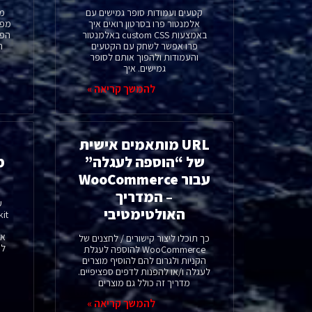
קטעים ועמודות סופר גמישים עם
מע
אלמנטור פרו בסרטון רואים איך
מפו
באמצעות custom CSS באלמנטור
הפו
פרו אפשר לשחק עם הקטעים
ה
והעמודות ולהפוך אותם לסופר
גמישים. איך
להמשך קריאה »
URL מותאמים אישית
של “הוספה לעגלה”
עבור WooCommerce
– המדריך
האולטימטיבי
אפ
כך תוכלו ליצור קישורים / לחצנים של
לפ
WooCommerce להוספה לעגלת
הקניות ולגרום להם להוסיף מוצרים
לעגלה ו/או להפנות לדפים ספציפיים.
מדריך זה כולל גם מוצרים
להמשך קריאה »