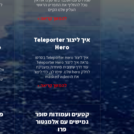
שגוללים עם העכבר בסרטון נראה איך
נ
נוכל להחליף את התפריט הראשי
למ
העליון שלנו הקיים
להמשך קריאה »
איך ליצור Teleporter
Hero
איך ליצור Teleporter Hero בסרטו
נראה איך ליצור Teleporter Hero.
עוד דרך עיצובית מיוחדת ומעניינת
אלמ
לחלק hero שלנו. שימו לב, כדי ליצור
את ה-masked video
שנ
להמשך קריאה »
קטעים ועמודות סופר
גמישים עם אלמנטור
פרו