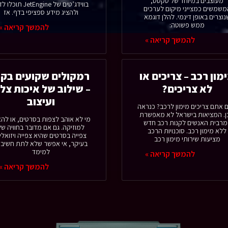
מעוצבים במיוחד של טקסט,
בווידג’טים של JetEngine תוכ
משמשים כמצייני מיקום לערכים
ולהציג מידע ספציפי בדף. אז
נוצרים באופן דינמי. להלן דוגמא
ממש פשוטה:
להמשך קריאה »
להמשך קריאה »
מון רכב – צריכים או
רמקולים שקועים בקי
לא צריכים?
– שילוב של איכות צלי
ועיצוב
 אתם צריכים מימון לרכב? כנראה
. המציאות בישראל לא מאפשרת
מי לא אוהב לצפות בסרטים, או להא
מרבית האנשים לקנות רכב חדש
למוזיקה. גם אם מדובר בחוויה של
ללא מימון רכב. סוכנויות הרכב
צפייה בסרטים שהיא צפייה ויזואלי
מציעות שירותי מימון רכב
בעיקר, אי אפשר שלא לתת חשיבו
למימד
להמשך קריאה »
להמשך קריאה »