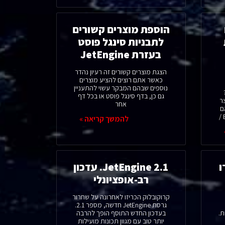
הוספת מוצרים קשורים
לתבניות סינגל פוסט
בעזרת JetEngine
הצגת מוצרים קשורים זה רעיון נהדר
כאשר אתם רוצים להציע מוצרים
נוספים שבהם המבקר עשוי להתעניין
גם כן, בדף סינגל פוסט או בכל דף
ר
אחר
ם
להמשך קריאה »
ו
JetEngine 2.1. עדכון
רב-אופציונלי
קרוקובלוק הכריזו לאחרונה על שחרור
גרסת JetEngine חדשה, מספר 2.1.
ת.
בעדכון החדש התוסף הופך להרבה
יותר טוב עם מגוון תכונות מועילות