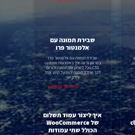
שבירת תמונה עם
אלמנטור פרו
טון
שבירת תמונה עם אלמנטור פרו
נראה איך ליצור Liquid Accordion,
בסרטון נראה איך באמצעות custom
CSS נוכל לשחק עם תמונה ולגרום
לכך שחלק ממנה יהיה על קטע אחד
וחלק שני
להמשך קריאה »
איך ליצור עמוד תשלום
clip
של WooCommerce
הכולל שתי עמודות