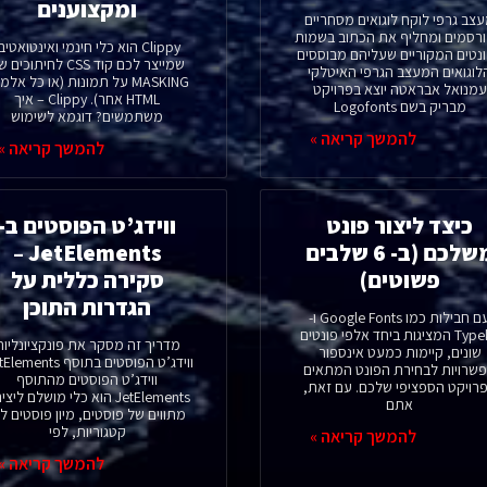
ומקצוענים
צב גרפי לוקח לוגואים מסחריים
רסמים ומחליף את הכתוב בשמות
Clippy הוא כלי חינמי ואינטואטיב
נטים המקוריים שעליהם מבוססים
שמייצר לכם קוד CSS לחיתוכים
לוגואים המעצב הגרפי האיטלקי
MASKING על תמונות (או כל אלמ
עמנואל אבראטה יוצא בפרויקט
HTML אחר). Clippy – איך
מבריק בשם Logofonts
משתמשים? דוגמא לשימוש
להמשך קריאה »
להמשך קריאה »
כיצד ליצור פונט
ווידג’ט הפוסטים ב-
משלכם (ב- 6 שלבים
JetElements –
פשוטים)
סקירה כללית על
הגדרות התוכן
עם חבילות כמו Google Fonts ו-
Typekit המציגות ביחד אלפי פונטים
מדריך זה מסקר את פונקציונליות
שונים, קיימות כמעט אינספור
שרויות לבחירת הפונט המתאים
ווידג’ט הפוסטים מהתוסף
רויקט הספציפי שלכם. עם זאת,
JetElements הוא כלי מושלם ליצ
אתם
מתווים של פוסטים, מיון פוסטים לפ
קטגוריות, לפי
להמשך קריאה »
להמשך קריאה »