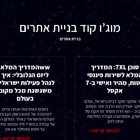
מוג’ו קוד בניית אתרים
בניית אתרים
סוכן 7XL: המדריך
wwהמדריך המלא
מלא לשירות פיננסי
ליזם הגלובלי: איך
בטוח, מהיר ואישי ב-7
לנהל פעילות ישראלי
אקסל
משגשגת מכל מקום
בעולם
ר שחקני פוקר רבים בישראל, עולם
קר אונליין הוא הרבה יותר מסתם
בשנים האחרונות אנחנו עדים
יב – הוא זירת מסחר מרתקת של
למהפכה של ממש בשוק העבודה
שרון, אסטרטגיה וקבלת החלטות
העולמי והישראלי כאחד. החלום הי
תחת לחץ.
על עבודה במשרד פיזי וממוזג מת
עד חמש מתחלף אט אט
להמשך קריאה »
להמשך קריאה »