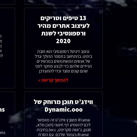
13 טיפים וטריקים
ל
לעיצוב אתרים מהיר
ורספונסיבי לשנת
ח
2020
מד
מ
שי
עיצוב דיגיטל רספונסיבי הוא חובה
לכ
בימינו. בהתחשב במספר ההולך וגדל
של אנשים המשתמשים במכשירים
הניידים שלהם כדי לבצע מחקר לפני
שהם קונים מוצר וכדי להתעדכן
להמשך קריאה »
ווידג’ט תוכן מרוחק של
Dynamic.ooo
IFrame משובץ ווידג’ט זה מאפשר
לכם להטמיע דף חיצוני (תוכן מלא,
סגנון, ג’אווה סקריפט, ecc) בתיבת-
iframe בעמוד שלכם. עם הסרת