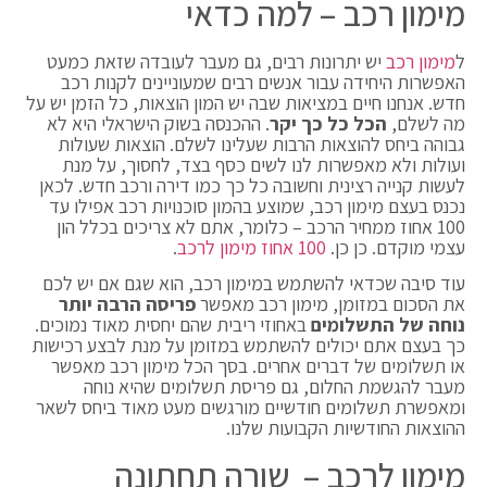
מימון רכב – למה כדאי
ל
מימון רכב
יש יתרונות רבים, גם מעבר לעובדה שזאת כמעט
האפשרות היחידה עבור אנשים רבים שמעוניינים לקנות רכב
חדש. אנחנו חיים במציאות שבה יש המון הוצאות, כל הזמן יש על
מה לשלם,
הכל כל כך יקר
. ההכנסה בשוק הישראלי היא לא
גבוהה ביחס להוצאות הרבות שעלינו לשלם. הוצאות שעולות
ועולות ולא מאפשרות לנו לשים כסף בצד, לחסוך, על מנת
לעשות קנייה רצינית וחשובה כל כך כמו דירה ורכב חדש. לכאן
נכנס בעצם מימון רכב, שמוצע בהמון סוכנויות רכב אפילו עד
100 אחוז ממחיר הרכב – כלומר, אתם לא צריכים בכלל הון
עצמי מוקדם. כן כן.
100 אחוז מימון לרכב
.
עוד סיבה שכדאי להשתמש במימון רכב, הוא שגם אם יש לכם
את הסכום במזומן, מימון רכב מאפשר
פריסה הרבה יותר
נוחה של התשלומים
באחוזי ריבית שהם יחסית מאוד נמוכים.
כך בעצם אתם יכולים להשתמש במזומן על מנת לבצע רכישות
או תשלומים של דברים אחרים. בסך הכל מימון רכב מאפשר
מעבר להגשמת החלום, גם פריסת תשלומים שהיא נוחה
ומאפשרת תשלומים חודשיים מורגשים מעט מאוד ביחס לשאר
ההוצאות החודשיות הקבועות שלנו.
מימון לרכב – שורה תחתונה