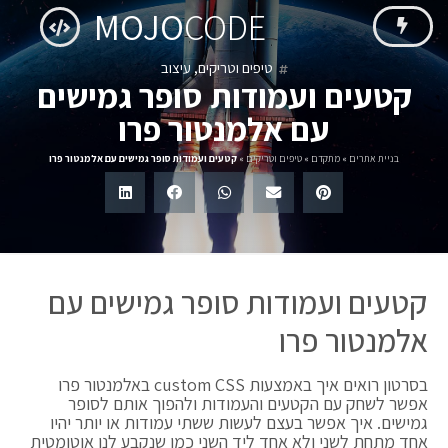
MOJO
CODE
טיפים וטריקים
,
עיצוב
קטעים ועמודות סופר גמישים
עם אלמנטור פרו
בניית אתרים
»
מתקדם
»
טיפים וטריקים
»
קטעים ועמודות סופר גמישים עם אלמנטור פרו
קטעים ועמודות סופר גמישים עם
אלמנטור פרו
בסרטון רואים איך באמצעות custom CSS באלמנטור פרו
אפשר לשחק עם הקטעים והעמודות ולהפוך אותם לסופר
גמישים. איך אפשר בעצם לעשות ששתי עמודות או יותר יהיו
אחד מתחת לשני ולא אחד ליד השני כמו שנקבע לנו אוטומטית