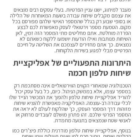
מעבר למיתוג, ישנו עניין הפרטיות. בעלי עסקים רבים מוצאים
את עצמם מקבלים שיחות עבודה בשעות המאוחרות של הלילה
או בסופי שבוע רק בגלל שהמספר האישי שלהם מפורסם בכל
מקום. הטמעת מספר וירטואלי לעסק מאפשרת לכם לבצע
הפרדה מוחלטת. אתם מחליטים מתי המספר הזה זמין, לאן
השיחות מנותבות ואילו הודעות יושמעו ללקוח כשאתם לא
נמצאים. כך אתם מחזירים לעצמכם את השליטה על חייכם
הפרטיים מבלי לפגוע בשירות הלקוחות.
היתרונות התפעוליים של אפליקציית
שיחות טלפון חכמה
הטכנולוגיה שמאחורי הקווים הווירטואליים אינה מסתכמת רק
במספר עצמו, אלא בממשק הניהול. כיום, כל בעל עסק יכול
להוריד אפליקציית שיחות טלפון ולהפוך את המכשיר הנייד שלו
לכלי עבודה רב-עוצמה. האפליקציה מאפשרת להוציא שיחות
מזוהות דרך המספר העסקי, כך שהלקוח לעולם לא יראה את
המספר הפרטי שלכם. זהו פתרון מושלם לעובדים מרחוק או
לאנשי שטח שנמצאים בתנועה מתמדת.
בנוסף, אפליקציית שיחות טלפון מודרנית כוללת פיצ’רים כמו
הקלטת שיחות, ניתוב חכם לפי שעות פעילות ויומן שיחות