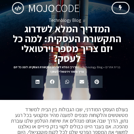
MOJO
CODE
Technology Blog
המדריך המלא לשדרוג
התקשורת העסקית: למה כל
יזם צריך מספר וירטואלי
לעסק?
בניית אתרים
»
Technology Blog
»
המדריך המלא לשדרוג התקשורת העסקית: למה כל יזם
צריך מספר וירטואלי לעסק?
בעולם העסקי המודרני, שבו הגבולות בין הבית למשרד
מטשטשים והלקוחות מצפים למענה מהיר ומקצועי בכל רגע
נתון, הדרך שבה אנחנו מנהלים את שיחות הטלפון שלנו עוברת
מהפכה. אם בעבר היינו כבולים לקווי בזק פיזיים או נאלצנו
לחשוף את המספר הפרטי שלנו לכל לקוח פוטנציאלי, היום