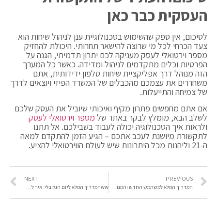
העסקית כבר כאן
לסיכום, אין ספק שהשימוש בטכנולוגיית ענן לניהול שיחות הוא
צעד הכרחי לכל מי שרוצה להישאר תחרותי. היכולת להחזיק
מספר וירטואלי לעסק מעניקה לכם יתרון תדמיתי, הגנה על
הפרטיות וכלים מתקדמים לניהול ומדידה. כאשר כל המערך
הזה מנוהל דרך אפליקציית שיחות טלפון ידידותית, אתם
משחררים את עצמכם מהכבלים של המשרד הפיזי ויוצאים לדרך
של צמיחה והתייעלות.
אם אתם מחפשים פתרון מקיף ואיכותי שיוביל את העסק שלכם
לשלב הבא, מומלץ לבקר באתר של
מספר וירטואלי לעסק
ולראות איך הטכנולוגיה יכולה לעבוד בשבילכם. אל תתנו
לתקשורת מיושנת לעכב אתכם – הגיע הזמן להתקדם למאה
ה-21 וליהנות מכל היתרונות שיש לעולם הווירטואלי להציע.
NEXT
PREVIOUS
המדריך המלא למשתמש החדש והמנוסה: כל מה שצריך לדעת על 7XL הפקדה וניהול המשחק
wwהמדריך המלא ליזם הגלובלי: איך לנהל פעילות ישראלית משגשגת מכל מקום בעולם