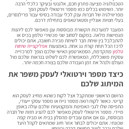
הטכנולוגיה מציעה פתרון חכם, אלגנטי ובעיקר כלכלי הרבה
יותר. השימוש בכלים כמו מספר וירטואלי לעסק הפך
מפריווילגיה של חברות ענק לכלי עבודה בסיסי עבור פרילנסרים,
בעלי חנויות אונליין וסטארטאפים בתחילת דרכם.
המעבר למערכות תקשורת מבוססות ענן מאפשר לכם ליהנות
מגמישות מלאה. במקום לסחוב שני מכשירי טלפון בכיס או
להתבלבל בין שיחת חבר לשיחת מכירה חשובה, אתם יכולים
לרכז הכל תחת קורת גג אחת. באמצעות
אפליקציית שיחות
טלפון
מתקדמת, הסמארטפון האישי שלכם הופך למרכזייה
עסקית משוכללת, המאפשרת לכם לשלוט בנראות שלכם מול
העולם ולנהל את זמן העבודה שלכם בצורה חכמה יותר.
כיצד מספר וירטואלי לעסק משפר את
המיתוג שלכם
הרושם הראשוני שמתקבל אצל לקוח כשהוא מחייג לעסק הוא
קריטי. כאשר לקוח רואה מספר נייח או מספר עסקי ייעודי,
התפיסה שלו לגבי האמינות והמקצועיות שלכם עולה באופן
מיידי. מספר וירטואלי לעסק מאפשר לכם להציג חזות של חברה
מבוססת, גם אם אתם עובדים מהסלון בבית או מבית קפה
שכונתי. אתם יכולים לבחור אזור חיוג שמתאים לקהל היעד
שלכם ובכך ליצור תחושת קרבה וביטחון.