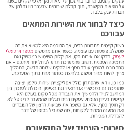
עסקים קטנים, מדובר בחיסכון של מאות ואף אלפי שקלים בשנה
על הוצאות תקשורת, תוך קבלת שירותים שבעבר היו נחלתן של
חברות ענק בלבד.
כיצד לבחור את השירות המתאים
עבורכם
בשוק קיימים פתרונות רבים, אך החוכמה היא למצוא את זה
שמשלב פשטות עם עוצמה. כאשר אתם מחפשים
מספר וירטואלי
לעסק
, בדקו את איכות הקו, את קלות השימוש בממשק ואת
התמיכה הטכנית. חשוב שהמערכת תדע לגדול יחד איתכם – אם
מחר תרצו להוסיף עובד נוסף או להקים שלוחה חדשה, התהליך
צריך להיות מהיר ופשוט בלחיצת כפתור אחת בתוך המערכת.
כמו כן, וודאו שהפתרון כולל אפליקציית שיחות טלפון יציבה
שתומכת גם במכשירי אנדרואיד וגם באייפון. היכולת לסנכרן בין
המחשב לנייד ולהמשיך את העבודה מכל מקום בעולם היא
קריטית בעידן הנוכחי. עסקים רבים מגלים שהמעבר לדיגיטל לא
רק חוסך כסף, אלא גם משפר את שביעות הרצון של העובדים
ואת המענה המהיר ללקוחות, מה שמוביל בסופו של דבר
להגדלת המכירות.
סיכום: העתיד של התקשורת