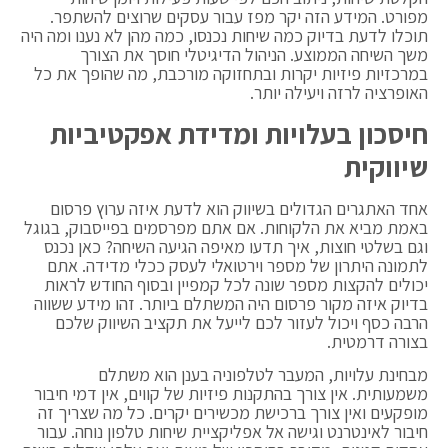
מפורט. המידע הזה יקר מפז עבור עסקים שרוצים להשתפר.
תוכלו לדעת בדיוק כמה שיחות נכנסו, כמה מהן לא נענו ומה היה
משך השיחה הממוצע. הניהול הדיגיטלי חוסך את הצורך
במרכזיות פיזיות יקרות ובתחזוקה מורכבת, מה שהופך את כל
האופרציה לרזה ויעילה יותר.
חיסכון בעלויות ומדידת אפקטיביות
שיווקית
אחד האתגרים הגדולים בשיווק הוא לדעת איזה ערוץ פרסום
באמת מביא את הלקוחות. אם אתם מפרסמים בפייסבוק, בגוגל
וגם בשלטי חוצות, איך תדעו מאיפה הגיעה השיחה? כאן נכנס
לתמונה היתרון של מספר וירטואלי לעסק ככלי מדידה. אתם
יכולים להקצות מספר שונה לכל קמפיין ובסוף החודש לראות
בדיוק איזה מקור פרסום היה המשתלם ביותר. זהו מידע ששווה
הרבה כסף ויכול לעזור לכם לייעל את תקציב השיווק שלכם
בצורה דרמטית.
מבחינת עלויות, המעבר לטלפוניה בענן הוא משתלם
משמעותית. אין צורך בהתקנות פיזיות של קווים, אין דמי חיבור
מופקעים ואין צורך ברכישת מכשירים יקרים. כל מה שצריך זה
חיבור לאינטרנט וגישה אל אפליקציית שיחות טלפון נוחה. עבור